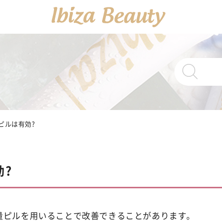
PRODUCTS
商品一覧
Ibiza Cream
ピルは有効?
薬
Ibiza Serum 
効?
Ibiza Soap
薬用イ
用量ピルを用いることで改善できることがあります。