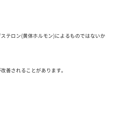
ant
薬用イビサデオドラント
rub
薬用イビサボディスクラブ
ステロン(黄体ホルモン)によるものではないか
emoval Cream
クリーム
が改善されることがあります。