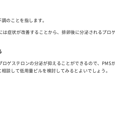
Ibiza Deodor
の不調のことを指します。
Ibiza Body Sc
には症状が改善することから、排卵後に分泌されるプロゲ
Ibiza Hair R
る
薬用イビサヘアーリムーバル
プロゲステロンの分泌が抑えることができるので、PMS
師に相談して低用量ピルを検討してみるとよいでしょう。