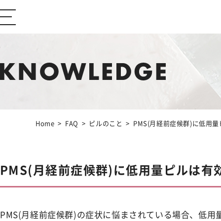
ABOUT Ibiza Beauty
ブランドコンセプト
CONTENTS
コンテンツサイト
Home
FAQ
ピルのこと
PMS(月経前症候群)に低用量
Feminine Care
フェムケア
PMS(月経前症候群)に低用量ピルは有
Body Care
ボディケア
PMS(月経前症候群)の症状に悩まされている場合、低