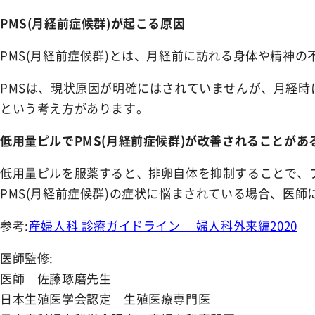
NEWS
お知らせ
PMS(月経前症候群)が起こる原因
PMS(月経前症候群)とは、月経前に訪れる身体や精神
SHOPPING GUIDE
ショッピングガイド
PMSは、現状原因が明確にはされていませんが、月経時
という考え方があります。
FAQ
よくあるご質問
低用量ピルでPMS(月経前症候群)が改善されることがあ
CONTACT
低用量ピルを服薬すると、排卵自体を抑制することで、
お問い合わせ
PMS(月経前症候群)の症状に悩まされている場合、医
参考:
産婦人科 診療ガイドライン ―婦人科外来編2020
医師監修:
医師 佐藤琢磨先生
日本生殖医学会認定 生殖医療専門医