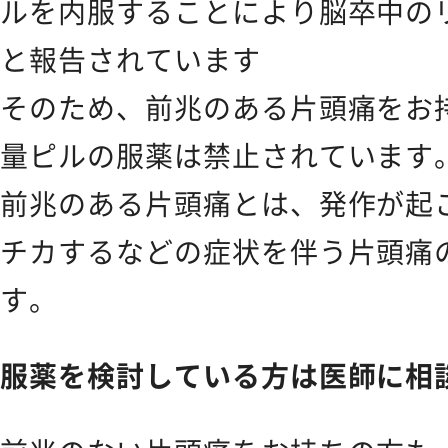
ルを内服することにより脳卒中の
Feminine Care
フェムケア
と報告されています
そのため、前兆のある片頭痛をお
Body Care
ボディケア
量ピルの服薬は禁止されています
NEWS
前兆のある片頭痛とは、発作が起
お知らせ
チカするなどの症状を伴う片頭痛
SHOPPING GUIDE
す。
ショッピ
服薬を検討している方は医師に相
FAQ
よくあるご質問