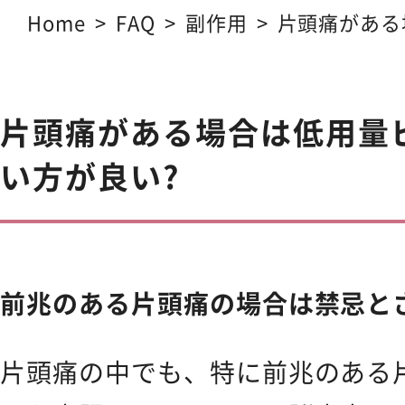
Ibiza Serum Pro
薬用イビ
Home
FAQ
副作用
片頭痛がある
ない方が良い?
Ibiza Soap
薬用イビサソープ
片頭痛がある場合は低用量
Ibiza Deodorant
薬用イビ
い方が良い?
Ibiza Body Scrub
薬用イ
Ibiza Hair Removal C
前兆のある片頭痛の場合は禁忌と
薬用イビサヘアーリムーバルクリ
CONTENTS
片頭痛の中でも、特に前兆のある
コンテンツサイト