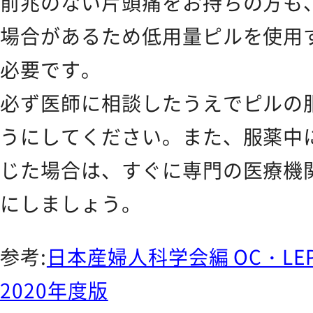
前兆のない片頭痛をお持ちの方も
CONTACT
場合があるため低用量ピルを使用
お問い合わせ
必要です。
必ず医師に相談したうえでピルの
うにしてください。また、服薬中
じた場合は、すぐに専門の医療機
にしましょう。
参考:
日本産婦人科学会編 OC・L
2020年度版