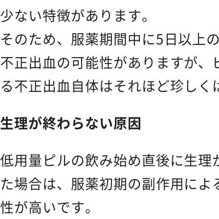
少ない特徴があります。
Feminine Care
フェムケア
そのため、服薬期間中に5日以上
Body Care
ボディケア
不正出血の可能性がありますが、
る不正出血自体はそれほど珍しく
NEWS
お知らせ
生理が終わらない原因
SHOPPING GUIDE
ショッピ
低用量ピルの飲み始め直後に生理
た場合は、服薬初期の副作用によ
FAQ
よくあるご質問
性が高いです。