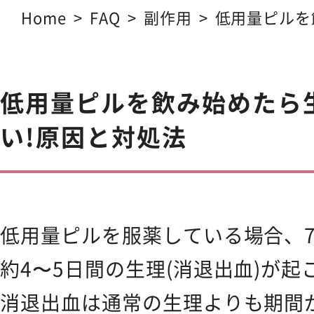
Ibiza Serum Pro
薬用イビ
Home
FAQ
副作用
低用量ピルを
ない!原因と対処
Ibiza Soap
薬用イビサソープ
低用量ピルを飲み始めたら
Ibiza Deodorant
薬用イビ
い!原因と対処法
Ibiza Body Scrub
薬用イ
Ibiza Hair Removal C
低用量ピルを服薬している場合、
薬用イビサヘアーリムーバルクリ
約4〜5日間の生理(消退出血)が起
CONTENTS
コンテンツサイト
消退出血は通常の生理よりも期間