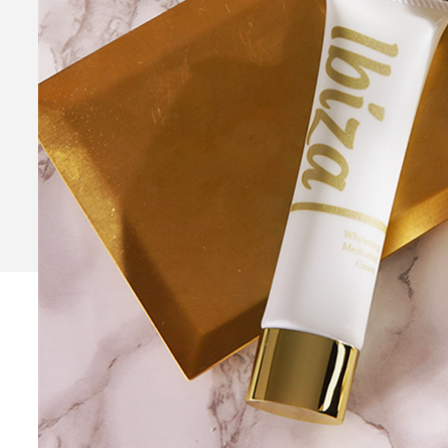
Ibiza Serum Pro
薬用イビ
Ibiza Soap
薬用イビサソープ
Ibiza Deodorant
薬用イビ
Ibiza Body Scrub
薬用イ
Ibiza Hair Removal C
薬用イビサヘアーリムーバルクリ
CONTENTS
コンテンツサイト