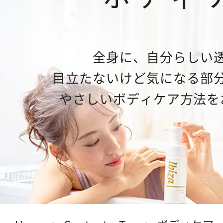
Feminine Care
フェムケア
Body Care
ボディケア
全身に、自分らしい
目立たないけど気になる部
NEWS
お知らせ
やさしいボディケア方法を
SHOPPING GUIDE
ショッピ
FAQ
よくあるご質問