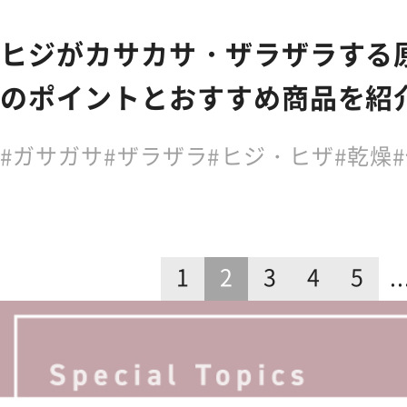
ヒジがカサカサ・ザラザラする
のポイントとおすすめ商品を紹
ガサガサ
ザラザラ
ヒジ・ヒザ
乾燥
1
2
3
4
5
..