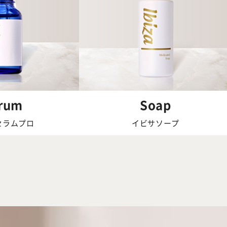
rum
Soap
セラムプロ
イビサソープ