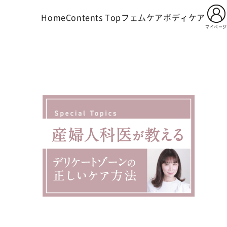
Home
Contents Top
フェムケア
ボディケア
マイページ
OUT Ibiza Beauty
ODUCTS
NTENTS
WS
OPPING GUIDE
Q
NTACT
よくあるご質問
お知らせ
お問い合わせ
コンテンツサイト
商品一覧
ショッピングガイド
ブランドコンセプト
用イビサクリーム
Feminine Care
フェムケア
Pro
Body Care
薬用イビサセラムＰｒｏ
ボディケア
ビサソープ