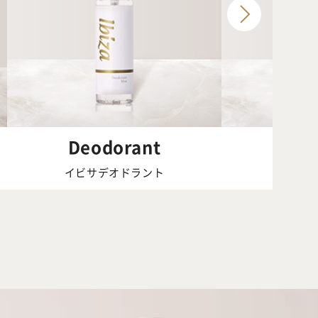
Deodorant
Bod
イビサデオドラント
イビサボ