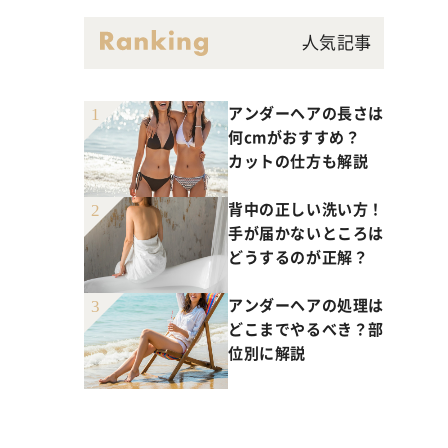
ant
人気記事
薬用イビサデオドラント
rub
アンダーヘアの長さは
薬用イビサボディスクラブ
何cmがおすすめ？
カットの仕方も解説
emoval Cream
背中の正しい洗い方！
クリーム
手が届かないところは
どうするのが正解？
アンダーヘアの処理は
どこまでやるべき？部
位別に解説