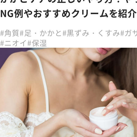
NG例やおすすめクリームを紹
角質
足・かかと
黒ずみ・くすみ
ガ
ニオイ
保湿