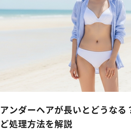
Feminine Care
フェムケア
Body Care
ボディケア
NEWS
お知らせ
SHOPPING GUIDE
ショッピ
FAQ
アンダーヘアが長いとどうなる
よくあるご質問
ど処理方法を解説