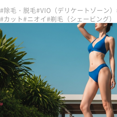
CONTACT
お問い合わせ
除毛・脱毛
VIO（デリケートゾーン）
カット
ニオイ
剃毛（シェービング）