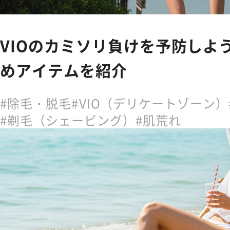
VIOのカミソリ負けを予防しよ
めアイテムを紹介
除毛・脱毛
VIO（デリケートゾーン）
剃毛（シェービング）
肌荒れ