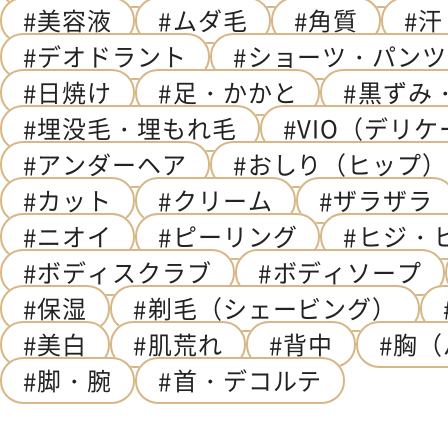
美容液
ムダ毛
角質
汗
デオドラント
ショーツ・パンツ
日焼け
足・かかと
黒ずみ
埋没毛・埋もれ毛
VIO（デリ
アンダーヘア
おしり（ヒップ）
カット
クリーム
ザラザラ
ニオイ
ピーリング
ヒジ・
ボディスクラブ
ボディソープ
保湿
剃毛（シェービング）
美白
肌荒れ
背中
胸（
脚・腕
首・デコルテ