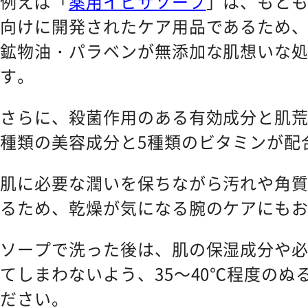
例えば「
薬用イビサソープ
」は、もと
向けに開発されたケア用品であるため
鉱物油・パラベンが無添加な肌想いな
す。
さらに、殺菌作用のある有効成分と肌荒
種類の美容成分と5種類のビタミンが配
肌に必要な潤いを保ちながら汚れや角
るため、乾燥が気になる腕のケアにも
ソープで洗った後は、肌の保湿成分や
てしまわないよう、35～40℃程度のぬ
ださい。