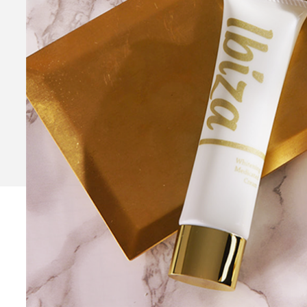
Ibiza Serum Pro
薬用イビ
Ibiza Soap
薬用イビサソープ
Ibiza Deodorant
薬用イビ
Ibiza Body Scrub
薬用イ
Ibiza Hair Removal C
薬用イビサヘアーリムーバルクリ
CONTENTS
コンテンツサイト