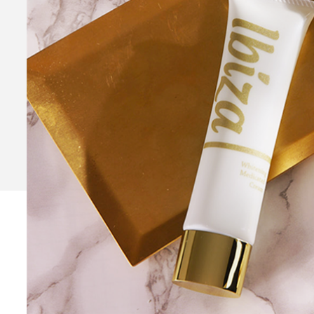
Ibiza Serum Pro
薬用イビ
Ibiza Soap
薬用イビサソープ
Ibiza Deodorant
薬用イビ
Ibiza Body Scrub
薬用イ
Ibiza Hair Removal C
薬用イビサヘアーリムーバルクリ
CONTENTS
コンテンツサイト