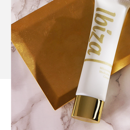
Ibiza Serum Pro
薬用イビ
Ibiza Soap
薬用イビサソープ
Ibiza Deodorant
薬用イビ
Ibiza Body Scrub
薬用イ
Ibiza Hair Removal C
薬用イビサヘアーリムーバルクリ
CONTENTS
コンテンツサイト