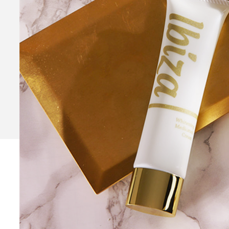
Ibiza Serum Pro
薬用イビ
Ibiza Soap
薬用イビサソープ
Ibiza Deodorant
薬用イビ
Ibiza Body Scrub
薬用イ
Ibiza Hair Removal C
薬用イビサヘアーリムーバルクリ
CONTENTS
コンテンツサイト