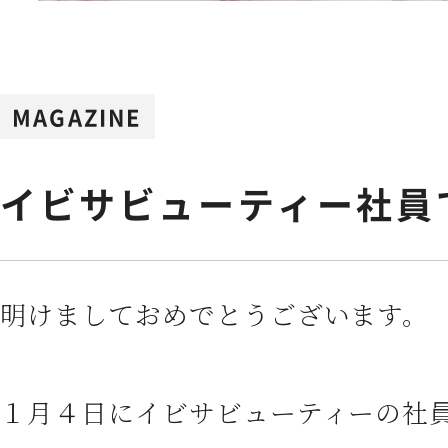
Feminine Care
フェムケア
Body Care
MAGAZINE
ボディケア
イビサビューティー社員
NEWS
お知らせ
SHOPPING GUIDE
ショッピ
明けましておめでとうございます。
FAQ
よくあるご質問
１月４日にイビサビューティーの社