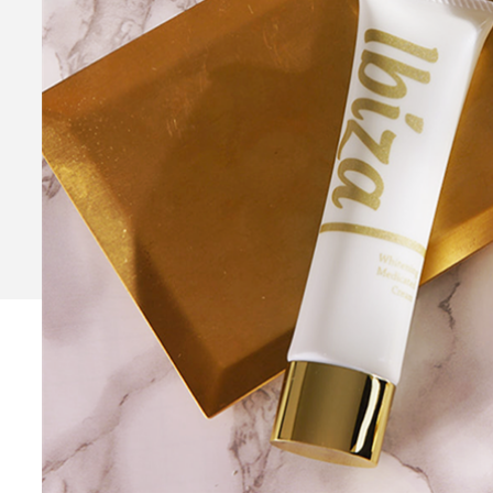
Ibiza Serum Pro
薬用イビ
Ibiza Soap
薬用イビサソープ
Ibiza Deodorant
薬用イビ
Ibiza Body Scrub
薬用イ
Ibiza Hair Removal C
薬用イビサヘアーリムーバルクリ
CONTENTS
コンテンツサイト