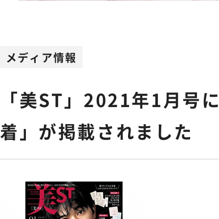
Feminine Care
フェムケア
Body Care
メディア情報
ボディケア
「美ST」2021年1月号
NEWS
お知らせ
着」が掲載されました
SHOPPING GUIDE
ショッピ
FAQ
よくあるご質問