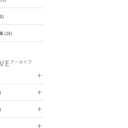
0)
 (26)
アーカイブ
)
)