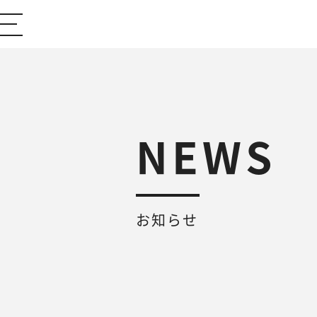
ABOUT Ibiza Beauty
ブランドコンセプト
NEWS
CONTENTS
コンテンツサイト
Feminine Care
お知らせ
フェムケア
Body Care
ボディケア