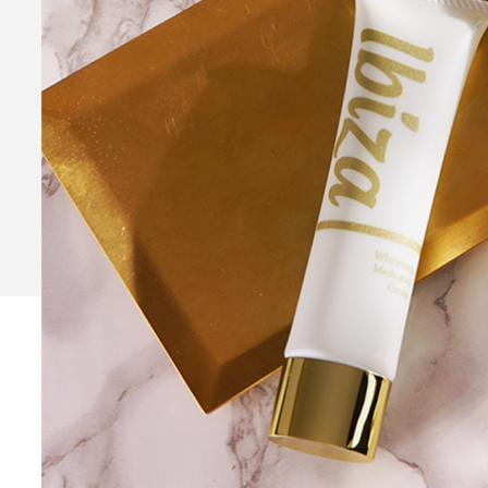
Ibiza Serum Pro
薬用イビ
Ibiza Soap
薬用イビサソープ
Ibiza Deodorant
薬用イビ
Ibiza Body Scrub
薬用イ
Ibiza Hair Removal C
薬用イビサヘアーリムーバルクリ
CONTENTS
コンテンツサイト