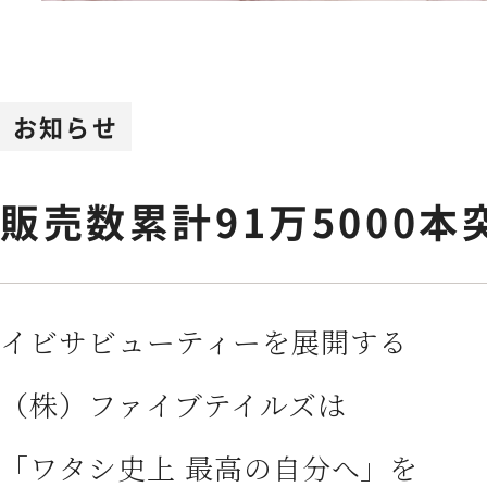
Feminine Care
フェムケア
Body Care
お知らせ
ボディケア
販売数累計91万5000本
NEWS
お知らせ
SHOPPING GUIDE
ショッピ
イビサビューティーを展開する
（株）ファイブテイルズは
FAQ
よくあるご質問
「ワタシ史上 最高の自分へ」を