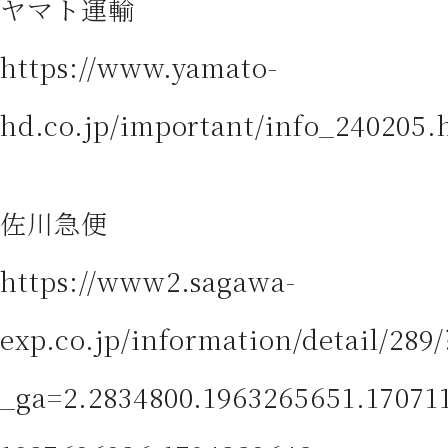
ヤマト運輸
https://www.yamato-
hd.co.jp/important/info_240205.
佐川急便
https://www2.sagawa-
exp.co.jp/information/detail/289/
_ga=2.2834800.1963265651.17071