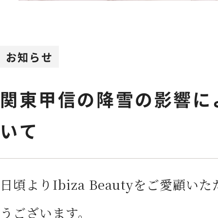
Feminine Care
フェムケア
Body Care
お知らせ
ボディケア
関東甲信の降雪の影響に
NEWS
お知らせ
いて
SHOPPING GUIDE
ショッピ
日頃より
Ibiza Beauty
をご愛顧いた
FAQ
よくあるご質問
うございます。