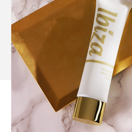
Ibiza Serum Pro
薬用イビ
Ibiza Soap
薬用イビサソープ
Ibiza Deodorant
薬用イビ
Ibiza Body Scrub
薬用イ
Ibiza Hair Removal C
薬用イビサヘアーリムーバルクリ
CONTENTS
コンテンツサイト