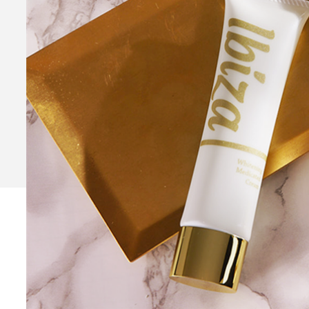
Ibiza Serum Pro
薬用イビ
Ibiza Soap
薬用イビサソープ
Ibiza Deodorant
薬用イビ
Ibiza Body Scrub
薬用イ
Ibiza Hair Removal C
薬用イビサヘアーリムーバルクリ
CONTENTS
コンテンツサイト