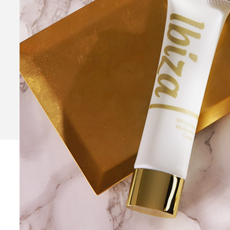
Ibiza Serum Pro
薬用イビ
Ibiza Soap
薬用イビサソープ
Ibiza Deodorant
薬用イビ
Ibiza Body Scrub
薬用イ
Ibiza Hair Removal C
薬用イビサヘアーリムーバルクリ
CONTENTS
コンテンツサイト