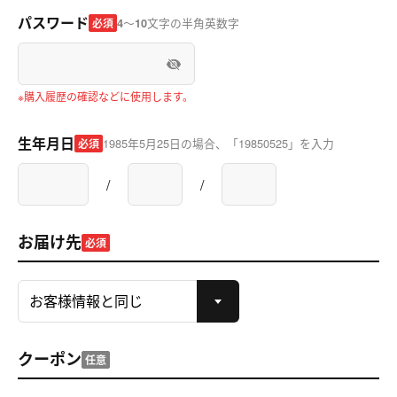
パスワード
～
文字の半角英数字
必須
4
10
※購入履歴の確認などに使用します。
生年月日
1985年5月25日の場合、「19850525」を入力
必須
/
/
お届け先
必須
クーポン
任意