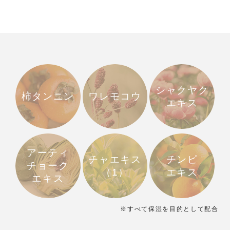
シャクヤク
柿タンニン
ワレモコウ
エキス
アーティ
チャエキス
チンピ
チョーク
（1）
エキス
エキス
※すべて保湿を目的として配合