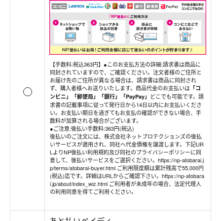
【手数料:税込363円】●このお支払方法の詳細:請求書は商品に
同封されていますので、ご確認ください。注文者様のご住所と
お届け先のご住所が異なる場合は、請求書は商品に同封され
ず、購入者様へお送りいたします。商品代金のお支払いは
「コ
どこでも可能です。請
ンビニ」「郵便局」「銀行」「PayPay」
求書の記載事項に従って発行日から14日以内にお支払いくださ
い。お支払い期日を過ぎてもお支払の確認ができない場合、手
数料が加算される場合がございます。
●ご注意:後払い手数料:363円(税込)
後払いのご注文には、株式会社ネットプロテクションズの後払
いサービスが適用され、同社へ代金債権を譲渡します。下記UR
LよりNP後払い利用規約及び同社のプライバシーポリシーに同
意して、後払いサービスをご選択ください。https://np-atobarai.j
p/terms/atobarai-buyer.html ご利用限度額は累計残高で55,000円
(税込)迄です。詳細はURLからご確認下さい。https://np-atobara
i.jp/about/index_wiz.html ご利用者が未成年の場合、法定代理人
の利用同意を得てご利用ください。
あと払いペイディ