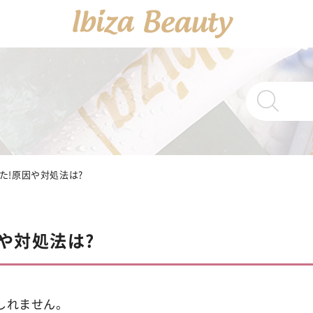
PRODUCTS
商品一覧
Ibiza Cream
た!原因や対処法は?
薬
Ibiza Serum 
や対処法は?
Ibiza Soap
薬用イ
しれません。