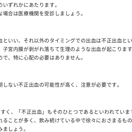
のいずれかにあたります。
Ibiza Deodor
な場合は医療機関を受診しましょう。
Ibiza Body Sc
血といい、それ以外のタイミングでの出血は不正出血と
、子宮内膜が剥がれ落ちて生理のような出血が起こりま
Ibiza Hair R
ので、特に心配の必要はありません。
薬用イビサヘアーリムーバル
期しない不正出血の可能性が高く、注意が必要です。
やすく、「不正出血」もそのひとつであるといわれていま
れることが多く、飲み続けている中で徐々におさまるも
みましょう。