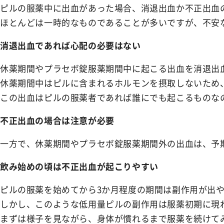
NEWS
ピルの服薬中に出血があった場合、消退出血か不正出血
お知らせ
ほとんどは一時的なものであることが多いですが、不安
SHOPPING GUIDE
消退出血であれば心配の必要はない
ショッピングガイド
休薬期間やプラセボ錠服薬期間中に起こる出血を消退出
FAQ
休薬期間中はピルに含まれるホルモンを摂取しないため
よくあるご質問
この出血はピルの服薬者であれば誰にでも起こるものな
CONTACT
不正出血の場合は注意が必要
お問い合わせ
一方で、休薬期間やプラセボ錠服薬期間外の出血は、予
飲み始めの頃は不正出血が起こりやすい
ピルの服薬を始めてから3か月程度の期間は副作用が出
しかし、このような低用量ピルの副作用は服薬初期に現
まずは様子を見ながら、身体が慣れるまで服薬を続けて