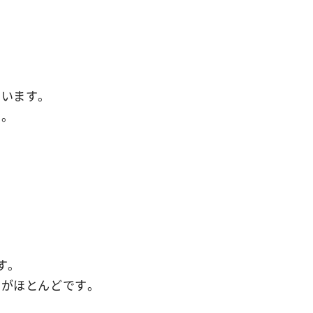
ant
薬用イビサデオドラント
rub
薬用イビサボディスクラブ
いいます。
す。
emoval Cream
クリーム
す。
のがほとんどです。