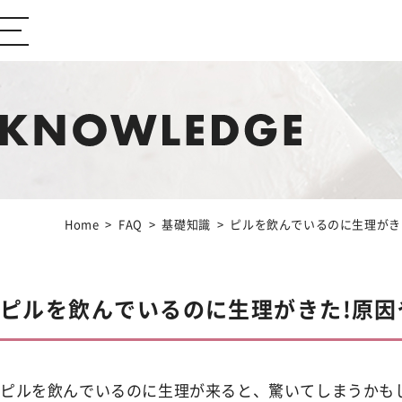
ABOUT Ibiza Beauty
ブランドコンセプト
CONTENTS
コンテンツサイト
Home
FAQ
基礎知識
ピルを飲んでいるのに生理がき
Feminine Care
フェムケア
ピルを飲んでいるのに生理がきた!原因
Body Care
ボディケア
ピルを飲んでいるのに生理が来ると、驚いてしまうかも