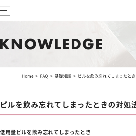
ABOUT Ibiza Beauty
ブランドコンセプト
CONTENTS
コンテンツサイト
Home
FAQ
基礎知識
ピルを飲み忘れてしまったとき
Feminine Care
フェムケア
ピルを飲み忘れてしまったときの対処法
Body Care
ボディケア
低用量ピルを飲み忘れてしまったとき