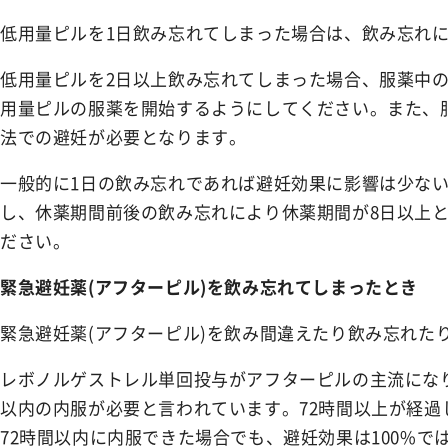
NEWS
お知らせ
低用量ピルを1日飲み忘れてしまった場合は、飲み忘れ
低用量ピルを2日以上飲み忘れてしまった場合、服薬中
SHOPPING GUIDE
ショッピングガイド
用量ピルの服薬を開始するようにしてください。また、
法での避妊が必要となります。
FAQ
よくあるご質問
一般的に1日の飲み忘れであれば避妊効果に影響は少な
し、休薬期間前後の飲み忘れにより休薬期間が8日以上
CONTACT
ださい。
お問い合わせ
緊急避妊薬(アフターピル)を飲み忘れてしまったとき
緊急避妊薬(アフターピル)を飲み間違えたり飲み忘れた
レボノルゲストレル単回投与がアフターピルの主流にな
以内の内服が必要と言われています。72時間以上が経過
72時間以内に内服できた場合でも、避妊効果は100%