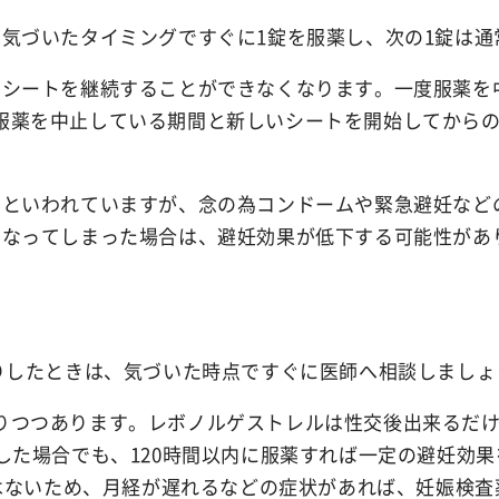
Ibiza Deodor
に気づいたタイミングですぐに1錠を服薬し、次の1錠は
のシートを継続することができなくなります。一度服薬を
Ibiza Body Sc
服薬を中止している期間と新しいシートを開始してからの
Ibiza Hair R
いといわれていますが、念の為コンドームや緊急避妊など
となってしまった場合は、避妊効果が低下する可能性があ
薬用イビサヘアーリムーバル
りしたときは、気づいた時点ですぐに医師へ相談しましょ
りつつあります。レボノルゲストレルは性交後出来るだけ
した場合でも、120時間以内に服薬すれば一定の避妊効
ではないため、月経が遅れるなどの症状があれば、妊娠検