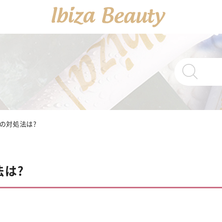
PRODUCTS
商品一覧
Ibiza Cream
の対処法は?
薬
Ibiza Serum 
は?
Ibiza Soap
薬用イ