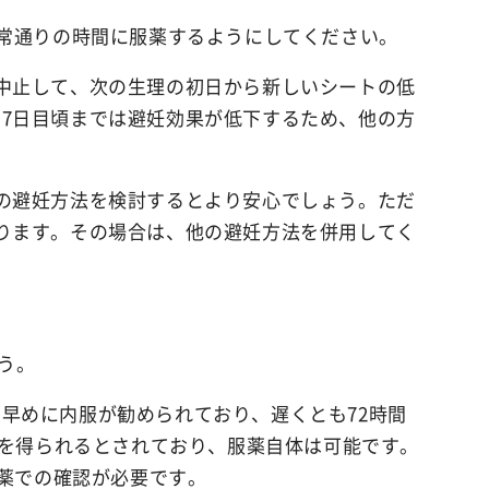
ant
通常通りの時間に服薬するようにしてください。
薬用イビサデオドラント
中止して、次の生理の初日から新しいシートの低
rub
7日目頃までは避妊効果が低下するため、他の方
薬用イビサボディスクラブ
emoval Cream
の避妊方法を検討するとより安心でしょう。ただ
ります。その場合は、他の避妊方法を併用してく
クリーム
う。
早めに内服が勧められており、遅くとも72時間
果を得られるとされており、服薬自体は可能です。
査薬での確認が必要です。