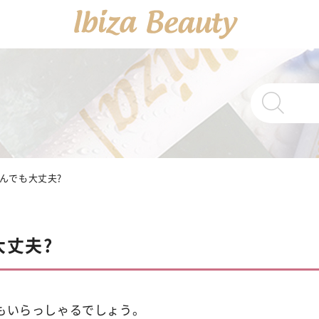
PRODUCTS
商品一覧
Ibiza Cream
んでも大丈夫?
薬
Ibiza Serum 
丈夫?
Ibiza Soap
薬用イ
もいらっしゃるでしょう。