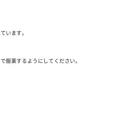
ant
薬用イビサデオドラント
rub
れています。
薬用イビサボディスクラブ
emoval Cream
水で服薬するようにしてください。
クリーム