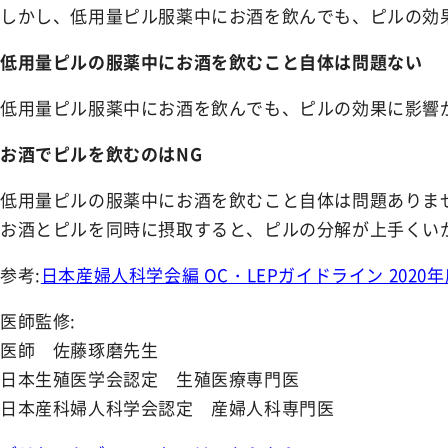
NEWS
しかし、低用量ピル服薬中にお酒を飲んでも、ピルの効
お知らせ
低用量ピルの服薬中にお酒を飲むこと自体は問題ない
SHOPPING GUIDE
ショッピングガイド
低用量ピル服薬中にお酒を飲んでも、ピルの効果に影響
お酒でピルを飲むのはNG
FAQ
よくあるご質問
低用量ピルの服薬中にお酒を飲むこと自体は問題ありま
お酒とピルを同時に摂取すると、ピルの分解が上手くい
CONTACT
お問い合わせ
参考:
日本産婦人科学会編 OC・LEPガイドライン 2020
医師監修:
医師 佐藤琢磨先生
日本生殖医学会認定 生殖医療専門医
日本産科婦人科学会認定 産婦人科専門医