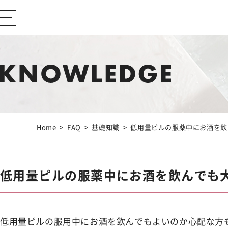
ABOUT Ibiza Beauty
ブランドコンセプト
CONTENTS
コンテンツサイト
Home
FAQ
基礎知識
低用量ピルの服薬中にお酒を飲
Feminine Care
フェムケア
低用量ピルの服薬中にお酒を飲んでも大
Body Care
ボディケア
低用量ピルの服用中にお酒を飲んでもよいのか心配な方