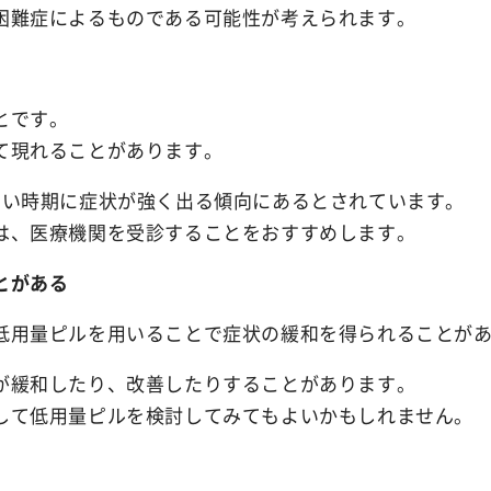
困難症によるものである可能性が考えられます。
Ibiza Deodor
Ibiza Body Sc
とです。
て現れることがあります。
Ibiza Hair R
多い時期に症状が強く出る傾向にあるとされています。
は、医療機関を受診することをおすすめします。
薬用イビサヘアーリムーバル
とがある
低用量ピルを用いることで症状の緩和を得られることが
が緩和したり、改善したりすることがあります。
して低用量ピルを検討してみてもよいかもしれません。