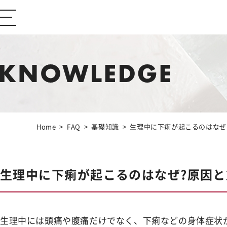
ABOUT Ibiza Beauty
ブランドコンセプト
CONTENTS
コンテンツサイト
Home
FAQ
基礎知識
生理中に下痢が起こるのはなぜ
Feminine Care
フェムケア
生理中に下痢が起こるのはなぜ?原因と
Body Care
ボディケア
生理中には頭痛や腹痛だけでなく、下痢などの身体症状