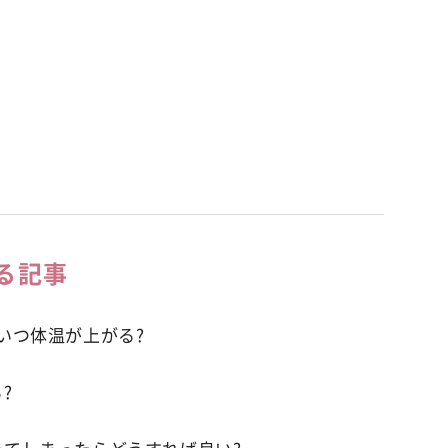
る記事
いつ体温が上がる?
?