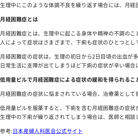
NEWS
生理中にこのような体調不良を繰り返す場合には、月経
お知らせ
月経困難症とは
SHOPPING GUIDE
ショッピングガイド
月経困難症とは、生理中に起こる身体や精神の不調のこ
人によって症状はさまざまで、下痢も症状のひとつとし
FAQ
よくあるご質問
月経困難症の症状は、生理の初日から2日目頃の出血が
日常生活に支障が出てしまうほど下痢の症状が辛い場合
CONTACT
お問い合わせ
低用量ピルで月経困難症による症状の緩和を得られるこ
月経困難症の症状に悩まされている場合、治療薬として
低用量ピルを服薬すると、下痢を含む月経困難症の症状
生理中の下痢が繰り返されてしまう場合は、医師と相談
参考:
日本産婦人科医会公式サイト