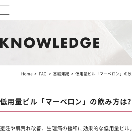
ABOUT Ibiza Beauty
ブランドコンセプト
CONTENTS
コンテンツサイト
Home
FAQ
基礎知識
低用量ピル「マーベロン」の飲
Feminine Care
フェムケア
低用量ピル「マーベロン」の飲み方は?
Body Care
ボディケア
避妊や肌荒れ改善、生理痛の緩和に効果的な低用量ピル