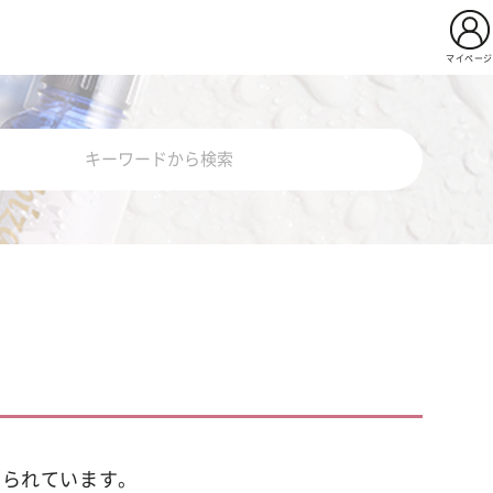
マイページ
用イビサクリーム
Pro
薬用イビサセラムＰｒｏ
ビサソープ
知られています。