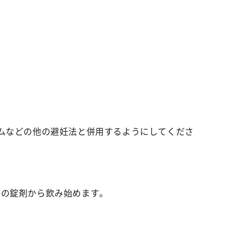
ant
薬用イビサデオドラント
rub
薬用イビサボディスクラブ
emoval Cream
クリーム
ムなどの他の避妊法と併用するようにしてくださ
1番の錠剤から飲み始めます。