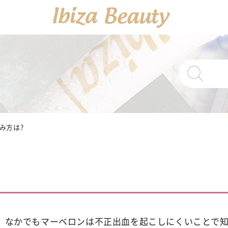
PRODUCTS
商品一覧
Ibiza Cream
み方は?
薬
Ibiza Serum 
Ibiza Soap
薬用イ
。なかでもマーベロンは不正出血を起こしにくいことで