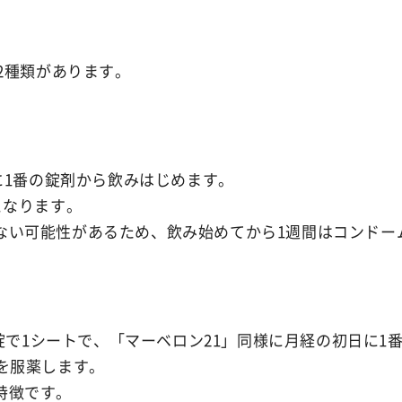
Ibiza Deodor
2種類があります。
Ibiza Body Sc
。
Ibiza Hair R
に1番の錠剤から飲みはじめます。
薬用イビサヘアーリムーバル
となります。
ない可能性があるため、飲み始めてから1週間はコンドー
8錠で1シートで、「マーベロン21」同様に月経の初日に
を服薬します。
特徴です。