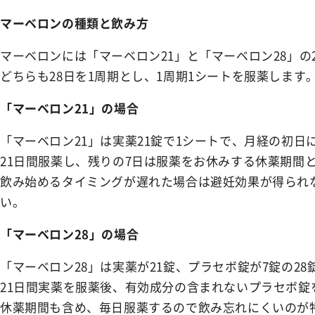
NEWS
お知らせ
マーベロンの種類と飲み方
マーベロンには「マーベロン21」と「マーベロン28」の
SHOPPING GUIDE
ショッピングガイド
どちらも28日を1周期とし、1周期1シートを服薬します
「マーベロン21」の場合
FAQ
よくあるご質問
「マーベロン21」は実薬21錠で1シートで、月経の初日
21日間服薬し、残りの7日は服薬をお休みする休薬期間
CONTACT
お問い合わせ
飲み始めるタイミングが遅れた場合は避妊効果が得られ
い。
「マーベロン28」の場合
「マーベロン28」は実薬が21錠、プラセボ錠が7錠の2
21日間実薬を服薬後、有効成分の含まれないプラセボ錠
休薬期間も含め、毎日服薬するので飲み忘れにくいのが